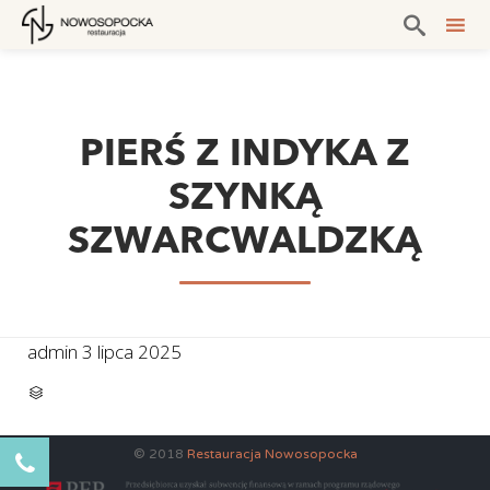

Sk
to
co
PIERŚ Z INDYKA Z
SZYNKĄ
SZWARCWALDZKĄ
admin
3 lipca 2025
CATEGORY

© 2018
Restauracja Nowosopocka